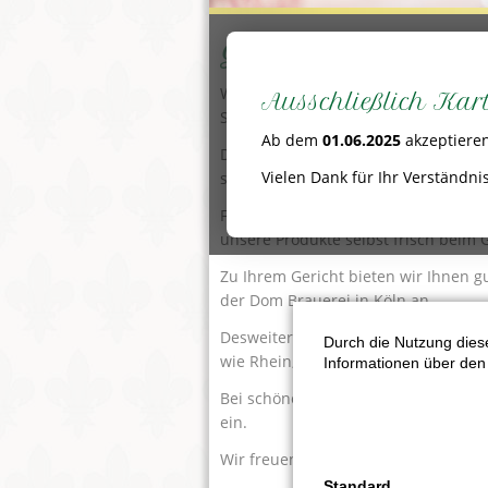
Gastfreundschaft mit
Wir laden Sie zum Mittags-und Abend
Ausschließlich Ka
Sitzplätzen ein.
Ab dem
01.06.2025
akzeptieren
Die Küche bietet Ihnen gut bürgerli
Vielen Dank für Ihr Verständnis
saissionale Sonderkarte an.
Fische Lebensmittel und Qualität s
unsere Produkte selbst frisch beim 
Zu Ihrem Gericht bieten wir Ihnen 
der Dom Brauerei in Köln an.
Desweiteren offerieren wir Rot- un
Durch die Nutzung diese
wie Rhein, Mosel, Ahr, badische und
Informationen über den 
Bei schönem Wetter lädt unser Som
ein.
Wir freuen uns auf Ihren Besuch.
Standard