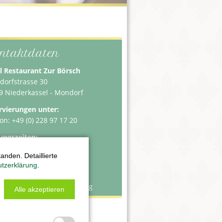
ntaktdaten
l Restaurant Zur Börsch
dorfstrasse 30
9 Niederkassel - Mondorf
rvierungen unter:
on: +49 (0) 228 97 17 20
ungszeiten:
: 17:30 - 22:00 Uhr
nden. Detaillierte
12:00 -14:00 Uhr
tzerklärung
.
30 - 22:00 Uhr
ags & Donnerstags Ruhetag
Alle akzeptieren