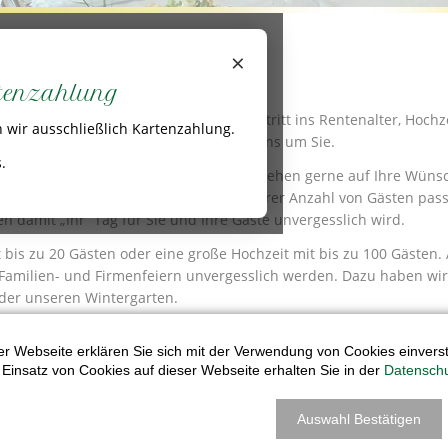
×
ten für Ihre Feier zur Verfügung.
rtenzahlung
burtstagsfeiern, Firmenjubiläen, der Eintritt ins Rentenalter, Hochz
 wir ausschließlich Kartenzahlung.
chiedung ihrer Liebsten, wir kümmern uns um Sie.
.
espräch bei uns vor Ort Ihre Feier und gehen gerne auf Ihre Wüns
 Weinen, passende Bestuhlung die zu Ihrer Anzahl von Gästen pass
en damit „Ihr“ Tag für Sie und Ihre Gäste unvergesslich wird.
t bis zu 20 Gästen oder eine große Hochzeit mit bis zu 100 Gäste
 Familien- und Firmenfeiern unvergesslich werden. Dazu haben wi
der unseren Wintergarten.
zeigen wir zeigen Ihnen gerne unsere Räumlichkeiten für Ihre perfe
r Webseite erklären Sie sich mit der Verwendung von Cookies einversta
Einsatz von Cookies auf dieser Webseite erhalten Sie in der
Datenschu
Auswahl Bestätigen