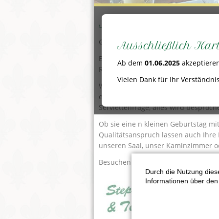
Ihre Feier bei uns
Gerne stellen wir unsere Räumlichkei
Ausschließlich Ka
Egal ob zur Taufe ihrer kleinsten, Ge
Ab dem
01.06.2025
akzeptieren
Rubinhochzeiten bis hin zur Verabs
Vielen Dank für Ihr Verständnis
Wir planen in einem persönlichen G
eine eigene Karte) mit begleitenden
Serviettenfrage, alles wird besproch
Ob sie eine n kleinen Geburtstag mi
Qualitätsanspruch lassen auch Ihre
unseren Saal, unser Kaminzimmer o
Besuchen Sie uns persönlich, gerne 
Durch die Nutzung diese
Informationen über den 